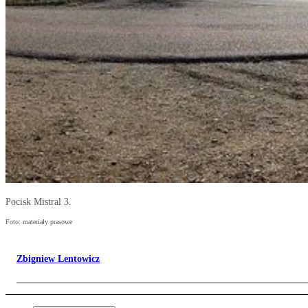
Pocisk Mistral 3.
Foto: materiały prasowe
Zbigniew Lentowicz