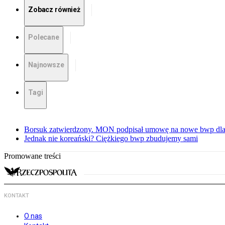
Zobacz również
Polecane
Najnowsze
Tagi
Borsuk zatwierdzony. MON podpisał umowę na nowe bwp dla
Jednak nie koreański? Ciężkiego bwp zbudujemy sami
Promowane treści
KONTAKT
O nas