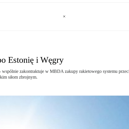
 po Estonię i Węgry
gier - wspólnie zakontraktuje w MBDA zakupy rakietowego systemu prze
skim siłom zbrojnym.