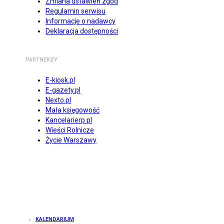
Zmiana ustawień zgód
Regulamin serwisu
Informacje o nadawcy
Deklaracja dostępności
PARTNERZY
E-kiosk.pl
E-gazety.pl
Nexto.pl
Mała księgowość
Kancelarierp.pl
Wieści Rolnicze
Życie Warszawy
KALENDARIUM