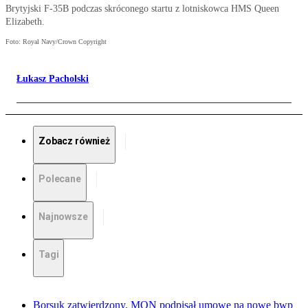
Brytyjski F-35B podczas skróconego startu z lotniskowca HMS Queen
Elizabeth.
Foto: Royal Navy/Crown Copyright
Łukasz Pacholski
Zobacz również
Polecane
Najnowsze
Tagi
Borsuk zatwierdzony. MON podpisał umowę na nowe bwp