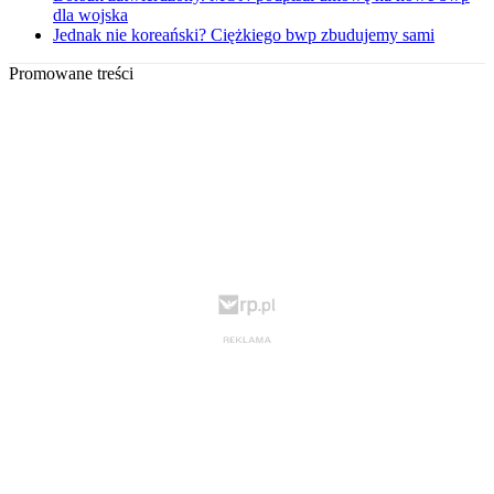
dla wojska
Jednak nie koreański? Ciężkiego bwp zbudujemy sami
Promowane treści