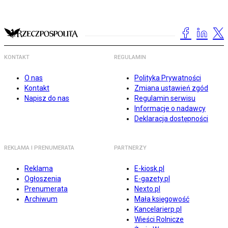
KONTAKT
REGULAMIN
O nas
Polityka Prywatności
Kontakt
Zmiana ustawień zgód
Napisz do nas
Regulamin serwisu
Informacje o nadawcy
Deklaracja dostępności
REKLAMA I PRENUMERATA
PARTNERZY
Reklama
E-kiosk.pl
Ogłoszenia
E-gazety.pl
Prenumerata
Nexto.pl
Archiwum
Mała księgowość
Kancelarierp.pl
Wieści Rolnicze