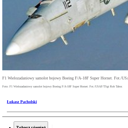
F1 Wielozadaniowy samolot bojowy Boeing F/A-18F Super Hornet. Fot./US
Foto: F1 Wielozadaniowy samolot bojowy Boeing F/A-18F Super Hornet. Fot./USAF/TSgt Rob Tabor.
Łukasz Pacholski
Zobacz również