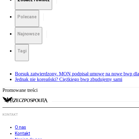
Polecane
Najnowsze
Tagi
Borsuk zatwierdzony. MON podpisał umowę na nowe bwp dla
Jednak nie koreański? Ciężkiego bwp zbudujemy sami
Promowane treści
KONTAKT
O nas
Kontakt