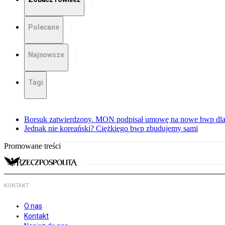
Polecane
Najnowsze
Tagi
Borsuk zatwierdzony. MON podpisał umowę na nowe bwp dla
Jednak nie koreański? Ciężkiego bwp zbudujemy sami
Promowane treści
KONTAKT
O nas
Kontakt