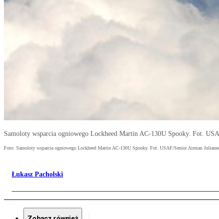
Samoloty wsparcia ogniowego Lockheed Martin AC-130U Spooky. Fot. USAF
Foto: Samoloty wsparcia ogniowego Lockheed Martin AC-130U Spooky. Fot. USAF/Senior Airman Julianne
Łukasz Pacholski
Zobacz również