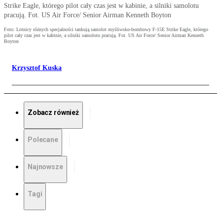
Strike Eagle, którego pilot cały czas jest w kabinie, a silniki samolotu
pracują. Fot. US Air Force/ Senior Airman Kenneth Boyton
Foto: Lotnicy różnych specjalności tankują samolot myśliwsko-bombowy F-15E Strike Eagle, którego
pilot cały czas jest w kabinie, a silniki samolotu pracują. Fot. US Air Force/ Senior Airman Kenneth
Boyton
Krzysztof Kuska
Zobacz również
Polecane
Najnowsze
Tagi