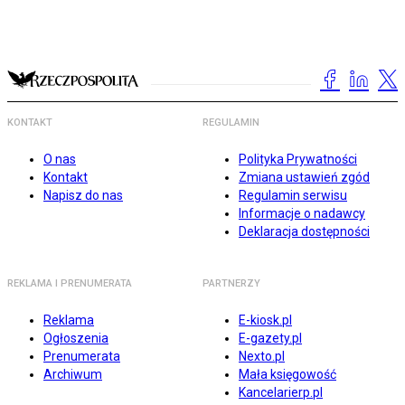
KONTAKT
REGULAMIN
O nas
Polityka Prywatności
Kontakt
Zmiana ustawień zgód
Napisz do nas
Regulamin serwisu
Informacje o nadawcy
Deklaracja dostępności
REKLAMA I PRENUMERATA
PARTNERZY
Reklama
E-kiosk.pl
Ogłoszenia
E-gazety.pl
Prenumerata
Nexto.pl
Archiwum
Mała księgowość
Kancelarierp.pl