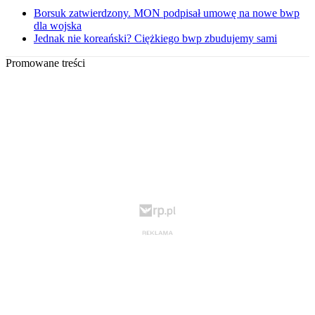
Borsuk zatwierdzony. MON podpisał umowę na nowe bwp
dla wojska
Jednak nie koreański? Ciężkiego bwp zbudujemy sami
Promowane treści