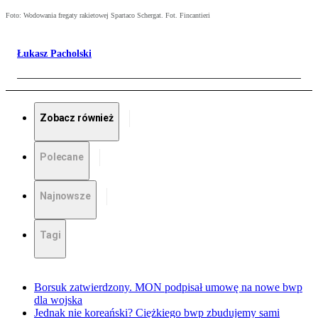
Foto: Wodowania fregaty rakietowej Spartaco Schergat. Fot. Fincantieri
Łukasz Pacholski
Zobacz również
Polecane
Najnowsze
Tagi
Borsuk zatwierdzony. MON podpisał umowę na nowe bwp
dla wojska
Jednak nie koreański? Ciężkiego bwp zbudujemy sami