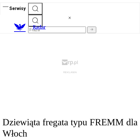
Serwisy
R
adar
Dziewiąta fregata typu FREMM dla
Włoch