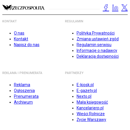
KONTAKT
REGULAMIN
O nas
Polityka Prywatności
Kontakt
Zmiana ustawień zgód
Napisz do nas
Regulamin serwisu
Informacje o nadawcy
Deklaracja dostępności
REKLAMA I PRENUMERATA
PARTNERZY
Reklama
E-kiosk.pl
Ogłoszenia
E-gazety.pl
Prenumerata
Nexto.pl
Archiwum
Mała księgowość
Kancelarierp.pl
Wieści Rolnicze
Życie Warszawy