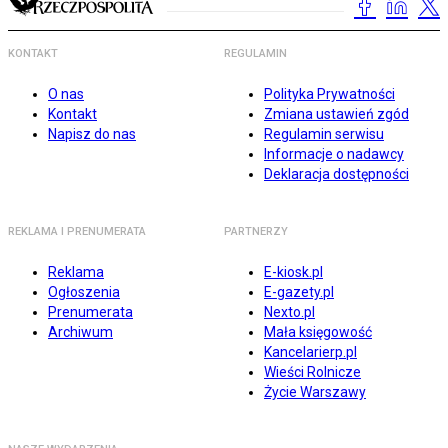
KONTAKT
REGULAMIN
O nas
Polityka Prywatności
Kontakt
Zmiana ustawień zgód
Napisz do nas
Regulamin serwisu
Informacje o nadawcy
Deklaracja dostępności
REKLAMA I PRENUMERATA
PARTNERZY
Reklama
E-kiosk.pl
Ogłoszenia
E-gazety.pl
Prenumerata
Nexto.pl
Archiwum
Mała księgowość
Kancelarierp.pl
Wieści Rolnicze
Życie Warszawy