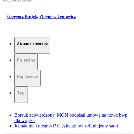
Foto: materiały prasowe
Grzegorz Psujek
,
Zbigniew Lentowicz
Zobacz również
Polecane
Najnowsze
Tagi
Borsuk zatwierdzony. MON podpisał umowę na nowe bwp
dla wojska
Jednak nie koreański? Ciężkiego bwp zbudujemy sami