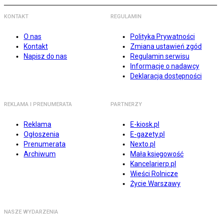
KONTAKT
REGULAMIN
O nas
Polityka Prywatności
Kontakt
Zmiana ustawień zgód
Napisz do nas
Regulamin serwisu
Informacje o nadawcy
Deklaracja dostępności
REKLAMA I PRENUMERATA
PARTNERZY
Reklama
E-kiosk.pl
Ogłoszenia
E-gazety.pl
Prenumerata
Nexto.pl
Archiwum
Mała księgowość
Kancelarierp.pl
Wieści Rolnicze
Życie Warszawy
NASZE WYDARZENIA