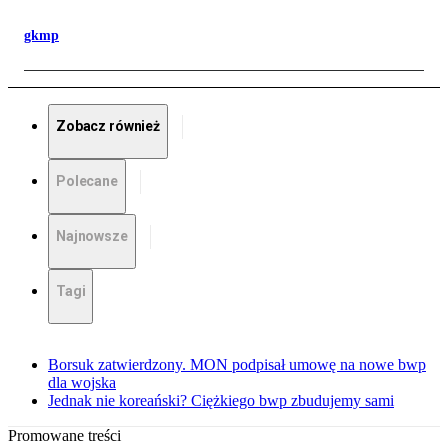
gkmp
Zobacz również
Polecane
Najnowsze
Tagi
Borsuk zatwierdzony. MON podpisał umowę na nowe bwp
dla wojska
Jednak nie koreański? Ciężkiego bwp zbudujemy sami
Promowane treści