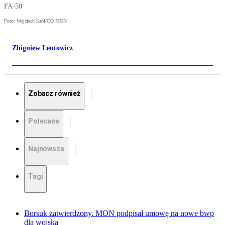
FA-50
Foto: Wojciech Król/CO MON
Zbigniew Lentowicz
Zobacz również
Polecane
Najnowsze
Tagi
Borsuk zatwierdzony. MON podpisał umowę na nowe bwp
dla wojska