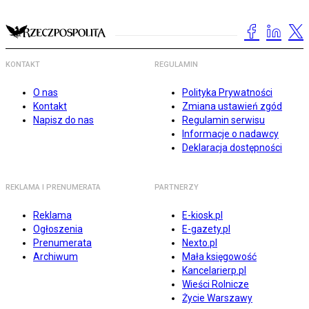
KONTAKT
REGULAMIN
O nas
Polityka Prywatności
Kontakt
Zmiana ustawień zgód
Napisz do nas
Regulamin serwisu
Informacje o nadawcy
Deklaracja dostępności
REKLAMA I PRENUMERATA
PARTNERZY
Reklama
E-kiosk.pl
Ogłoszenia
E-gazety.pl
Prenumerata
Nexto.pl
Archiwum
Mała księgowość
Kancelarierp.pl
Wieści Rolnicze
Życie Warszawy