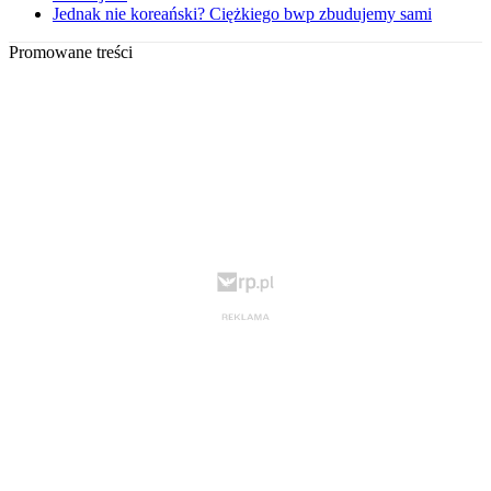
Jednak nie koreański? Ciężkiego bwp zbudujemy sami
Promowane treści