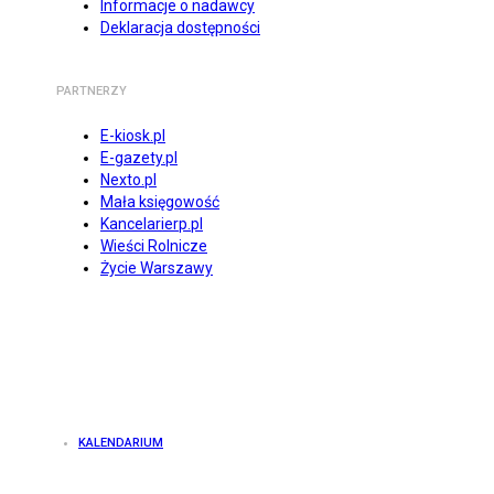
Informacje o nadawcy
Deklaracja dostępności
PARTNERZY
E-kiosk.pl
E-gazety.pl
Nexto.pl
Mała księgowość
Kancelarierp.pl
Wieści Rolnicze
Życie Warszawy
KALENDARIUM