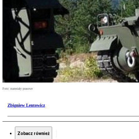
Foto: materiały prasowe
Zbigniew Lentowicz
Zobacz również