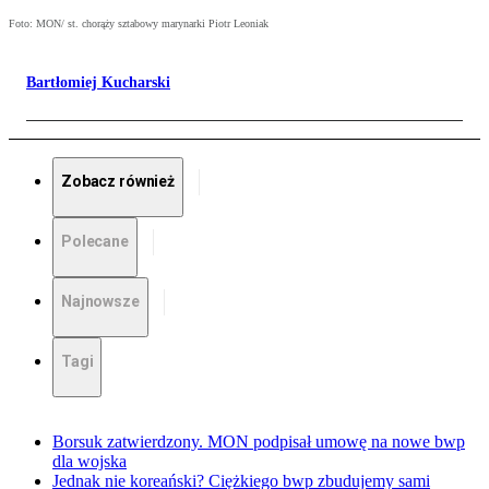
Foto: MON/ st. chorąży sztabowy marynarki Piotr Leoniak
Bartłomiej Kucharski
Zobacz również
Polecane
Najnowsze
Tagi
Borsuk zatwierdzony. MON podpisał umowę na nowe bwp
dla wojska
Jednak nie koreański? Ciężkiego bwp zbudujemy sami