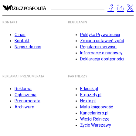
KONTAKT
REGULAMIN
O nas
Polityka Prywatności
Kontakt
Zmiana ustawień zgód
Napisz do nas
Regulamin serwisu
Informacje o nadawcy
Deklaracja dostępności
REKLAMA I PRENUMERATA
PARTNERZY
Reklama
E-kiosk.pl
Ogłoszenia
E-gazety.pl
Prenumerata
Nexto.pl
Archiwum
Mała księgowość
Kancelarierp.pl
Wieści Rolnicze
Życie Warszawy