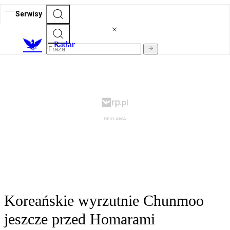
Serwisy
R
adar
Koreańskie wyrzutnie Chunmoo
jeszcze przed Homarami