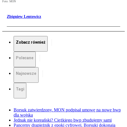
Foto: MON
Zbigniew Lentowicz
Zobacz również
Polecane
Najnowsze
Tagi
Borsuk zatwierdzony. MON podpisał umowę na nowe bwp
dla wojska
Jednak nie koreański? Ciężkiego bwp zbudujemy sami
Pancerny drapieżnik z epoki cyfrowej. Borsuki dokonają