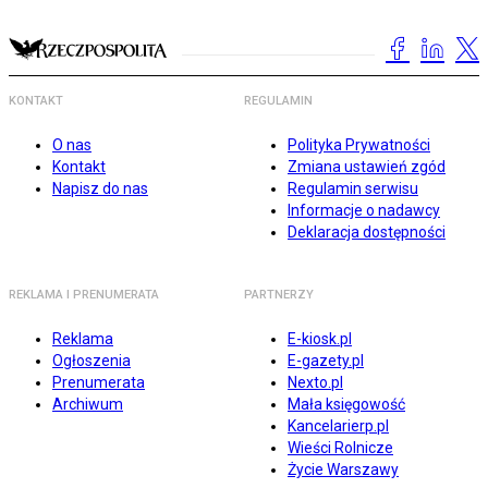
KONTAKT
REGULAMIN
O nas
Polityka Prywatności
Kontakt
Zmiana ustawień zgód
Napisz do nas
Regulamin serwisu
Informacje o nadawcy
Deklaracja dostępności
REKLAMA I PRENUMERATA
PARTNERZY
Reklama
E-kiosk.pl
Ogłoszenia
E-gazety.pl
Prenumerata
Nexto.pl
Archiwum
Mała księgowość
Kancelarierp.pl
Wieści Rolnicze
Życie Warszawy