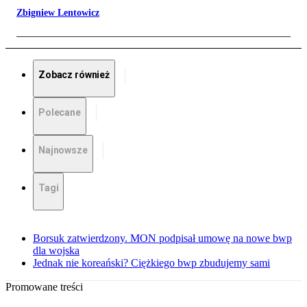
Zbigniew Lentowicz
Zobacz również
Polecane
Najnowsze
Tagi
Borsuk zatwierdzony. MON podpisał umowę na nowe bwp
dla wojska
Jednak nie koreański? Ciężkiego bwp zbudujemy sami
Promowane treści