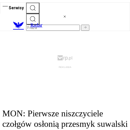
Serwisy
R
adar
MON: Pierwsze niszczyciele
czołgów osłonią przesmyk suwalski