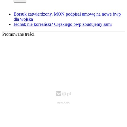
Borsuk zatwierdzony. MON podpisał umowę na nowe bwp
dla wojska
Jednak nie koreański? Ciężkiego bwp zbudujemy sami
Promowane treści