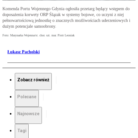
Komenda Portu Wojennego Gdynia ogłosiła przetarg będący wstępem do
doposażenia korwety ORP Ślązak w systemy bojowe, co uczyni z niej
pełnowartościową jednostkę o znacznych możliwościach uderzeniowych i
dużym potencjale samoobrony.
Foto: Marynarka Wojenna/st. chor. szt. mar. Piotr Leoniak
Łukasz Pacholski
Zobacz również
Polecane
Najnowsze
Tagi