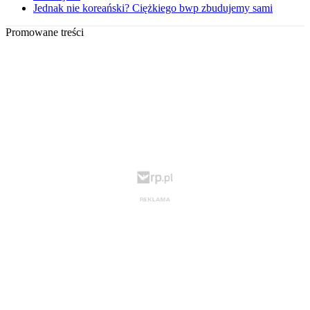
Jednak nie koreański? Ciężkiego bwp zbudujemy sami
Promowane treści