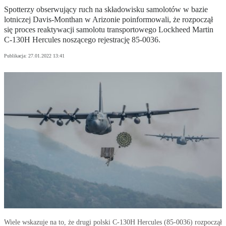
Spotterzy obserwujący ruch na składowisku samolotów w bazie
lotniczej Davis-Monthan w Arizonie poinformowali, że rozpoczął
się proces reaktywacji samolotu transportowego Lockheed Martin
C-130H Hercules noszącego rejestrację 85-0036.
Publikacja:
27.01.2022 13:41
Wiele wskazuje na to, że drugi polski C-130H Hercules (85-0036) rozpoczął