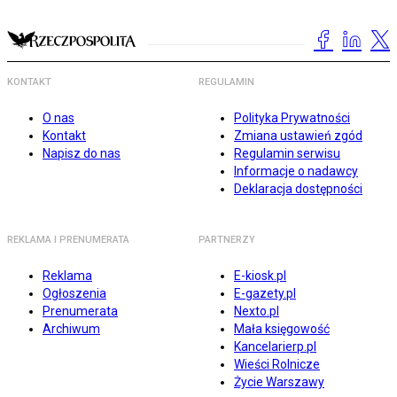
KONTAKT
REGULAMIN
O nas
Polityka Prywatności
Kontakt
Zmiana ustawień zgód
Napisz do nas
Regulamin serwisu
Informacje o nadawcy
Deklaracja dostępności
REKLAMA I PRENUMERATA
PARTNERZY
Reklama
E-kiosk.pl
Ogłoszenia
E-gazety.pl
Prenumerata
Nexto.pl
Archiwum
Mała księgowość
Kancelarierp.pl
Wieści Rolnicze
Życie Warszawy