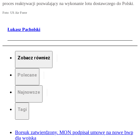
proces reaktywacji pozwalający na wykonanie lotu dostawczego do Polski.
Foto: US Air Force
Łukasz Pacholski
Zobacz również
Polecane
Najnowsze
Tagi
Borsuk zatwierdzony. MON podpisał umowę na nowe bwp
dla wojska