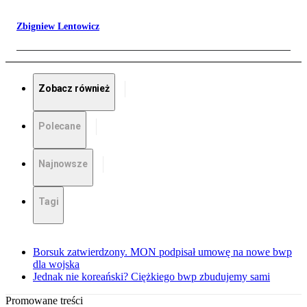
Zbigniew Lentowicz
Zobacz również
Polecane
Najnowsze
Tagi
Borsuk zatwierdzony. MON podpisał umowę na nowe bwp
dla wojska
Jednak nie koreański? Ciężkiego bwp zbudujemy sami
Promowane treści