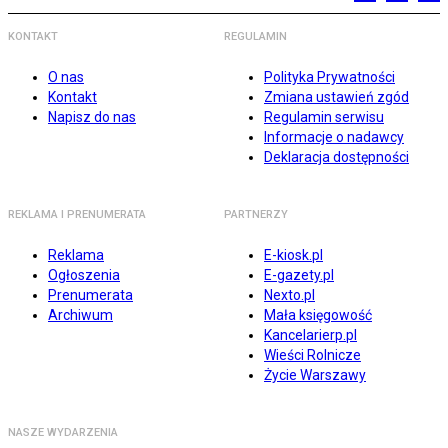
KONTAKT
REGULAMIN
O nas
Polityka Prywatności
Kontakt
Zmiana ustawień zgód
Napisz do nas
Regulamin serwisu
Informacje o nadawcy
Deklaracja dostępności
REKLAMA I PRENUMERATA
PARTNERZY
Reklama
E-kiosk.pl
Ogłoszenia
E-gazety.pl
Prenumerata
Nexto.pl
Archiwum
Mała księgowość
Kancelarierp.pl
Wieści Rolnicze
Życie Warszawy
NASZE WYDARZENIA