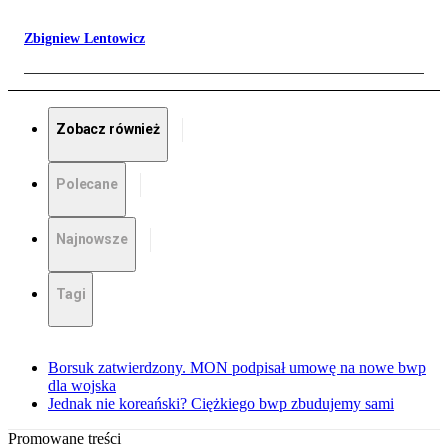
Zbigniew Lentowicz
Zobacz również
Polecane
Najnowsze
Tagi
Borsuk zatwierdzony. MON podpisał umowę na nowe bwp
dla wojska
Jednak nie koreański? Ciężkiego bwp zbudujemy sami
Promowane treści