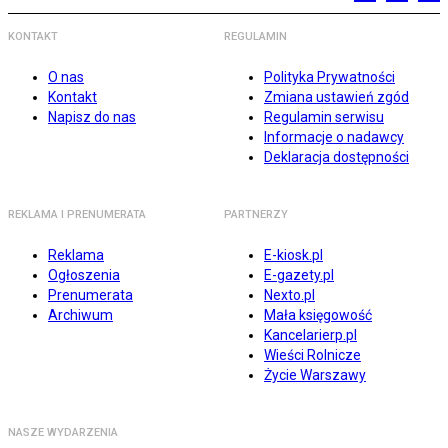
KONTAKT
REGULAMIN
O nas
Polityka Prywatności
Kontakt
Zmiana ustawień zgód
Napisz do nas
Regulamin serwisu
Informacje o nadawcy
Deklaracja dostępności
REKLAMA I PRENUMERATA
PARTNERZY
Reklama
E-kiosk.pl
Ogłoszenia
E-gazety.pl
Prenumerata
Nexto.pl
Archiwum
Mała księgowość
Kancelarierp.pl
Wieści Rolnicze
Życie Warszawy
NASZE WYDARZENIA