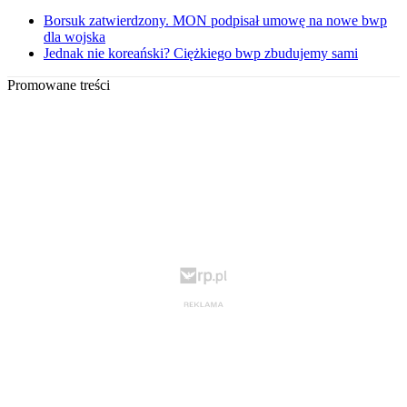
Borsuk zatwierdzony. MON podpisał umowę na nowe bwp
dla wojska
Jednak nie koreański? Ciężkiego bwp zbudujemy sami
Promowane treści