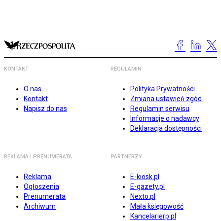
KONTAKT
REGULAMIN
O nas
Polityka Prywatności
Kontakt
Zmiana ustawień zgód
Napisz do nas
Regulamin serwisu
Informacje o nadawcy
Deklaracja dostępności
REKLAMA I PRENUMERATA
PARTNERZY
Reklama
E-kiosk.pl
Ogłoszenia
E-gazety.pl
Prenumerata
Nexto.pl
Archiwum
Mała księgowość
Kancelarierp.pl