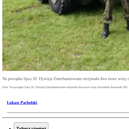
Na początku lipca 18. Dywizja Zmechanizowane otrzymała dwa nowe wozy
Foto: Na początku lipca 18. Dywizja Zmechanizowane otrzymała dwa nowe wozy dowodzeni Rosomak WD. 
Łukasz Pacholski
Zobacz również