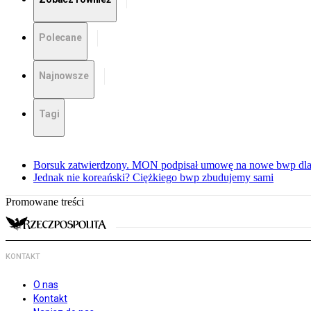
Polecane
Najnowsze
Tagi
Borsuk zatwierdzony. MON podpisał umowę na nowe bwp dla
Jednak nie koreański? Ciężkiego bwp zbudujemy sami
Promowane treści
KONTAKT
O nas
Kontakt