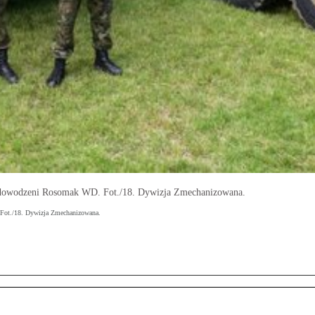
 dowodzeni Rosomak WD. Fot./18. Dywizja Zmechanizowana.
Fot./18. Dywizja Zmechanizowana.