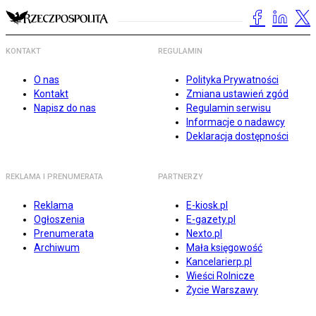
KONTAKT
REGULAMIN
O nas
Polityka Prywatności
Kontakt
Zmiana ustawień zgód
Napisz do nas
Regulamin serwisu
Informacje o nadawcy
Deklaracja dostępności
REKLAMA I PRENUMERATA
PARTNERZY
Reklama
E-kiosk.pl
Ogłoszenia
E-gazety.pl
Prenumerata
Nexto.pl
Archiwum
Mała księgowość
Kancelarierp.pl
Wieści Rolnicze
Życie Warszawy