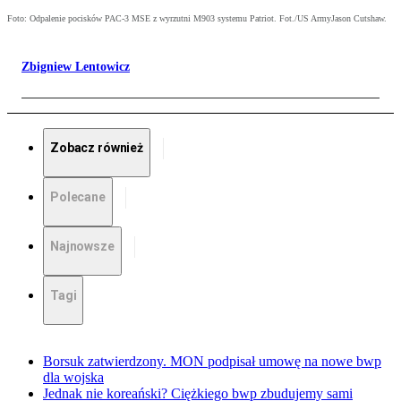
Foto: Odpalenie pocisków PAC-3 MSE z wyrzutni M903 systemu Patriot. Fot./US ArmyJason Cutshaw.
Zbigniew Lentowicz
Zobacz również
Polecane
Najnowsze
Tagi
Borsuk zatwierdzony. MON podpisał umowę na nowe bwp
dla wojska
Jednak nie koreański? Ciężkiego bwp zbudujemy sami