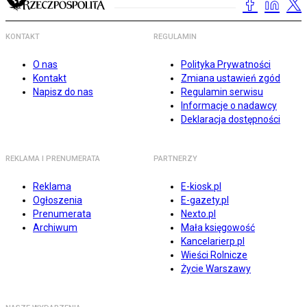
KONTAKT
REGULAMIN
O nas
Polityka Prywatności
Kontakt
Zmiana ustawień zgód
Napisz do nas
Regulamin serwisu
Informacje o nadawcy
Deklaracja dostępności
REKLAMA I PRENUMERATA
PARTNERZY
Reklama
E-kiosk.pl
Ogłoszenia
E-gazety.pl
Prenumerata
Nexto.pl
Archiwum
Mała księgowość
Kancelarierp.pl
Wieści Rolnicze
Życie Warszawy