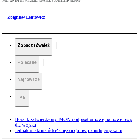
Foto: AW101 dla Marynarki Wojennej. Fot./materiały prasowe
Zbigniew Lentowicz
Zobacz również
Polecane
Najnowsze
Tagi
Borsuk zatwierdzony. MON podpisał umowę na nowe bwp
dla wojska
Jednak nie koreański? Ciężkiego bwp zbudujemy sami