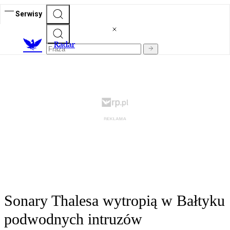
Serwisy
R
adar
Sonary Thalesa wytropią w Bałtyku
podwodnych intruzów