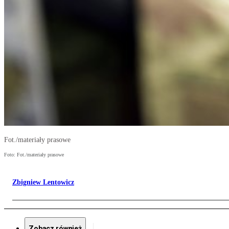
Fot./materiały prasowe
Foto: Fot./materiały prasowe
Zbigniew Lentowicz
Zobacz również