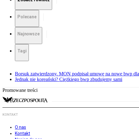
Polecane
Najnowsze
Tagi
Borsuk zatwierdzony. MON podpisał umowę na nowe bwp dla
Jednak nie koreański? Ciężkiego bwp zbudujemy sami
Promowane treści
KONTAKT
O nas
Kontakt