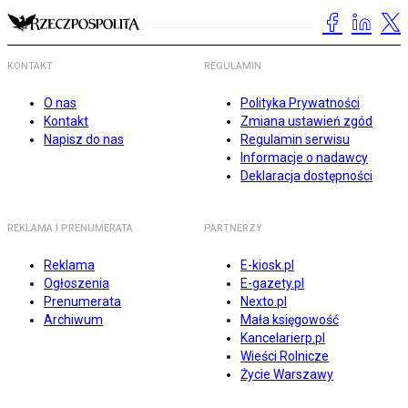
KONTAKT
REGULAMIN
O nas
Polityka Prywatności
Kontakt
Zmiana ustawień zgód
Napisz do nas
Regulamin serwisu
Informacje o nadawcy
Deklaracja dostępności
REKLAMA I PRENUMERATA
PARTNERZY
Reklama
E-kiosk.pl
Ogłoszenia
E-gazety.pl
Prenumerata
Nexto.pl
Archiwum
Mała księgowość
Kancelarierp.pl
Wieści Rolnicze
Życie Warszawy