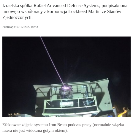
Izraelska spółka Rafael Advanced Defense Systems, podpisała ona
umowę o współpracy z korporacja Lockheed Martin ze Stanów
Zjednoczonych.
Publikacja:
07.12.2022 07:43
Efektowne zdjęcie systemu Iron Beam podczas pracy (normalnie wiązka
lasera nie jest widoczna gołym okiem).