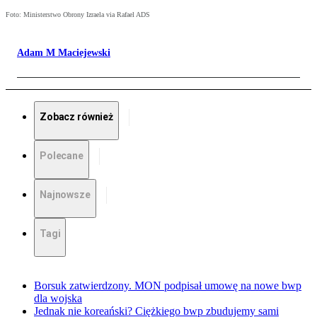
Foto: Ministerstwo Obrony Izraela via Rafael ADS
Adam M Maciejewski
Zobacz również
Polecane
Najnowsze
Tagi
Borsuk zatwierdzony. MON podpisał umowę na nowe bwp
dla wojska
Jednak nie koreański? Ciężkiego bwp zbudujemy sami