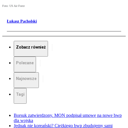
Foto: US Air Force
Łukasz Pacholski
Zobacz również
Polecane
Najnowsze
Tagi
Borsuk zatwierdzony. MON podpisał umowę na nowe bwp
dla wojska
Jednak nie koreański? Ciężkiego bwp zbudujemy sami