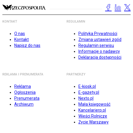
KONTAKT
REGULAMIN
O nas
Polityka Prywatności
Kontakt
Zmiana ustawień zgód
Napisz do nas
Regulamin serwisu
Informacje o nadawcy
Deklaracja dostępności
REKLAMA I PRENUMERATA
PARTNERZY
Reklama
E-kiosk.pl
Ogłoszenia
E-gazety.pl
Prenumerata
Nexto.pl
Archiwum
Mała księgowość
Kancelarierp.pl
Wieści Rolnicze
Życie Warszawy