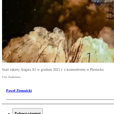
Start rakiety Angara A5 w grudniu 2021 r. z kosmodromu w Plesiecku.
Foto: Roskosmos
Paweł Ziemnicki
Zobacz również