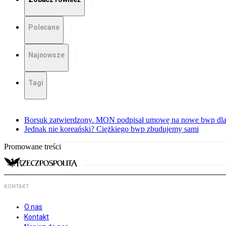
Polecane
Najnowsze
Tagi
Borsuk zatwierdzony. MON podpisał umowę na nowe bwp dla
Jednak nie koreański? Ciężkiego bwp zbudujemy sami
Promowane treści
KONTAKT
O nas
Kontakt