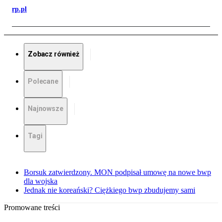
rp.pl
Zobacz również
Polecane
Najnowsze
Tagi
Borsuk zatwierdzony. MON podpisał umowę na nowe bwp
dla wojska
Jednak nie koreański? Ciężkiego bwp zbudujemy sami
Promowane treści