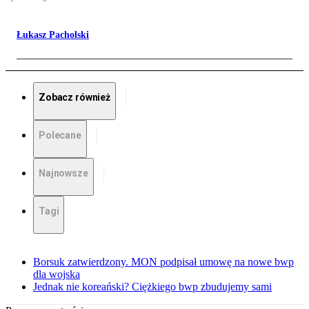
Łukasz Pacholski
Zobacz również
Polecane
Najnowsze
Tagi
Borsuk zatwierdzony. MON podpisał umowę na nowe bwp
dla wojska
Jednak nie koreański? Ciężkiego bwp zbudujemy sami