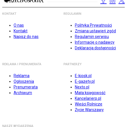
KONTAKT
REGULAMIN
O nas
Polityka Prywatności
Kontakt
Zmiana ustawień zgód
Napisz do nas
Regulamin serwisu
Informacje o nadawcy
Deklaracja dostępności
REKLAMA I PRENUMERATA
PARTNERZY
Reklama
E-kiosk.pl
Ogłoszenia
E-gazety.pl
Prenumerata
Nexto.pl
Archiwum
Mała księgowość
Kancelarierp.pl
Wieści Rolnicze
Życie Warszawy
NASZE WYDARZENIA