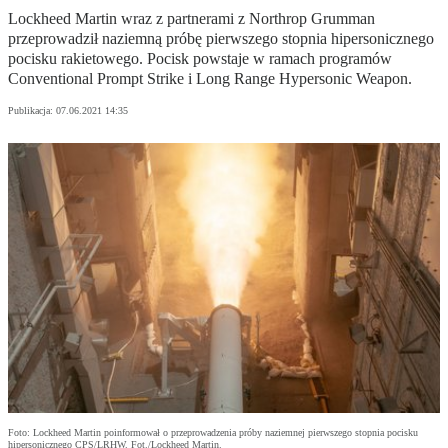
Lockheed Martin wraz z partnerami z Northrop Grumman
przeprowadził naziemną próbę pierwszego stopnia hipersonicznego
pocisku rakietowego. Pocisk powstaje w ramach programów
Conventional Prompt Strike i Long Range Hypersonic Weapon.
Publikacja:
07.06.2021 14:35
Foto: Lockheed Martin poinformował o przeprowadzenia próby naziemnej pierwszego stopnia pocisku
hipersonicznego CPS/LRHW. Fot./Lockheed Martin.