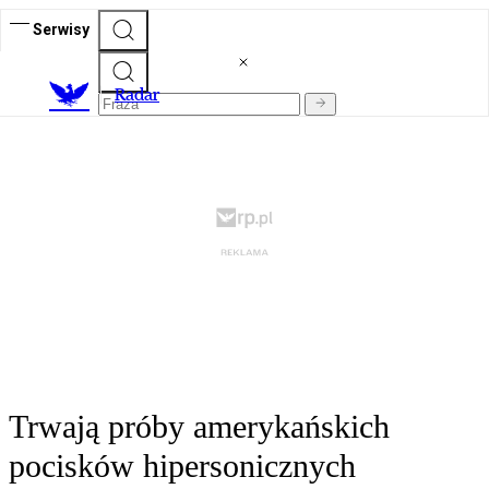
Serwisy
R
adar
Trwają próby amerykańskich
pocisków hipersonicznych