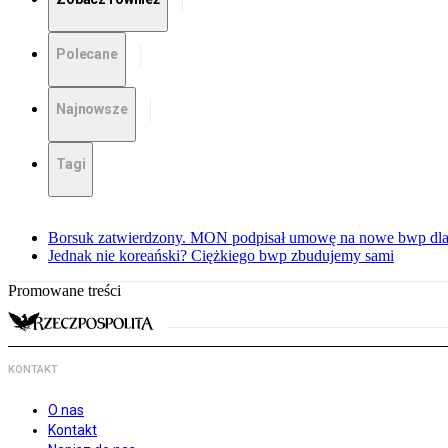
Polecane
Najnowsze
Tagi
Borsuk zatwierdzony. MON podpisał umowę na nowe bwp dla
Jednak nie koreański? Ciężkiego bwp zbudujemy sami
Promowane treści
KONTAKT
O nas
Kontakt