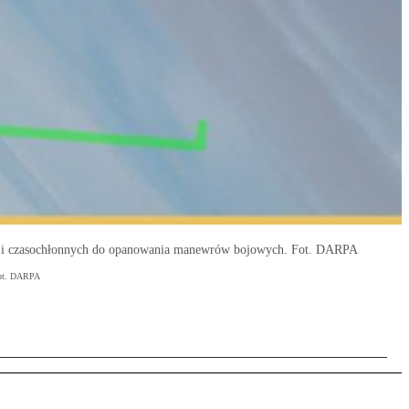
ch i czasochłonnych do opanowania manewrów bojowych. Fot. DARPA
Fot. DARPA