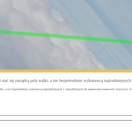
tać się zarządcą pola walki, a nie bezpośrednim wykonawcą najtrudniejszy
alki, a nie bezpośrednim wykonawcą najtrudniejszych i czasochłonnych do opanowania manewrów bojowych. 