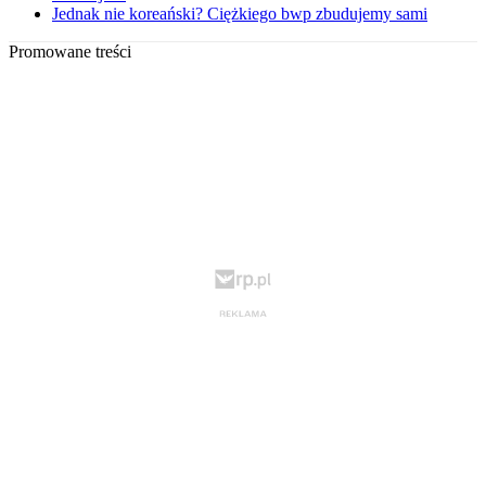
Jednak nie koreański? Ciężkiego bwp zbudujemy sami
Promowane treści