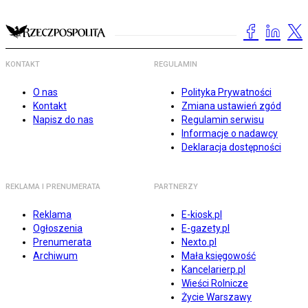
KONTAKT
REGULAMIN
O nas
Polityka Prywatności
Kontakt
Zmiana ustawień zgód
Napisz do nas
Regulamin serwisu
Informacje o nadawcy
Deklaracja dostępności
REKLAMA I PRENUMERATA
PARTNERZY
Reklama
E-kiosk.pl
Ogłoszenia
E-gazety.pl
Prenumerata
Nexto.pl
Archiwum
Mała księgowość
Kancelarierp.pl
Wieści Rolnicze
Życie Warszawy