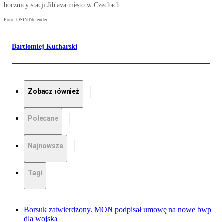
bocznicy stacji Jihlava mĕsto w Czechach.
Foto: OSINTdefender
Bartłomiej Kucharski
Zobacz również
Polecane
Najnowsze
Tagi
Borsuk zatwierdzony. MON podpisał umowę na nowe bwp
dla wojska