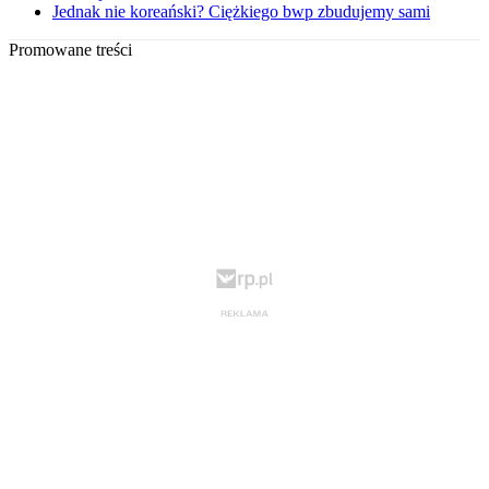
Jednak nie koreański? Ciężkiego bwp zbudujemy sami
Promowane treści