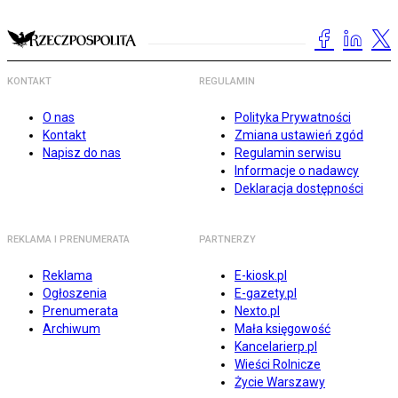
KONTAKT
REGULAMIN
O nas
Polityka Prywatności
Kontakt
Zmiana ustawień zgód
Napisz do nas
Regulamin serwisu
Informacje o nadawcy
Deklaracja dostępności
REKLAMA I PRENUMERATA
PARTNERZY
Reklama
E-kiosk.pl
Ogłoszenia
E-gazety.pl
Prenumerata
Nexto.pl
Archiwum
Mała księgowość
Kancelarierp.pl
Wieści Rolnicze
Życie Warszawy