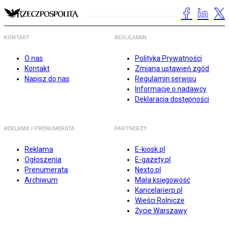
KONTAKT
REGULAMIN
O nas
Polityka Prywatności
Kontakt
Zmiana ustawień zgód
Napisz do nas
Regulamin serwisu
Informacje o nadawcy
Deklaracja dostępności
REKLAMA I PRENUMERATA
PARTNERZY
Reklama
E-kiosk.pl
Ogłoszenia
E-gazety.pl
Prenumerata
Nexto.pl
Archiwum
Mała księgowość
Kancelarierp.pl
Wieści Rolnicze
Życie Warszawy