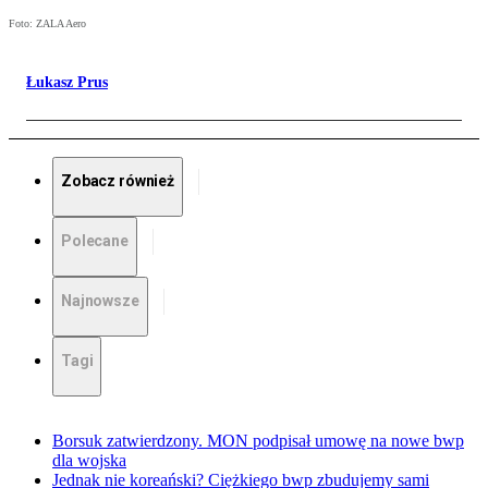
Foto: ZALA Aero
Łukasz Prus
Zobacz również
Polecane
Najnowsze
Tagi
Borsuk zatwierdzony. MON podpisał umowę na nowe bwp
dla wojska
Jednak nie koreański? Ciężkiego bwp zbudujemy sami