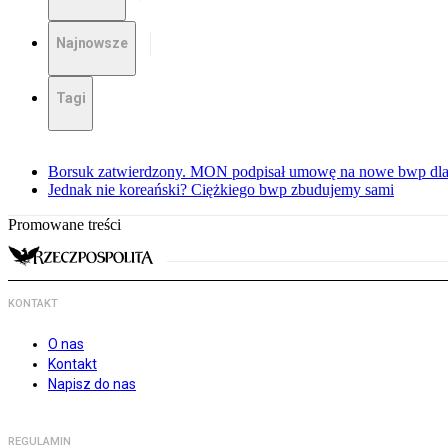
Najnowsze
Tagi
Borsuk zatwierdzony. MON podpisał umowę na nowe bwp dla
Jednak nie koreański? Ciężkiego bwp zbudujemy sami
Promowane treści
KONTAKT
O nas
Kontakt
Napisz do nas
REGULAMIN