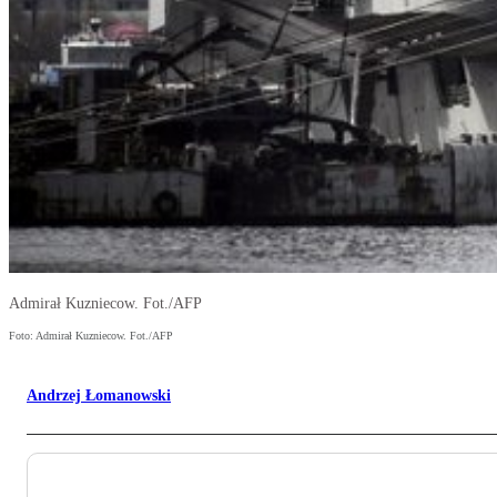
Admirał Kuzniecow. Fot./AFP
Foto: Admirał Kuzniecow. Fot./AFP
Andrzej Łomanowski