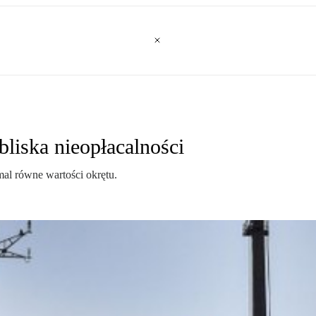
liska nieopłacalności
al równe wartości okrętu.