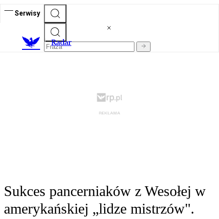
Serwisy
R
adar
Sukces pancerniaków z Wesołej w
amerykańskiej „lidze mistrzów".