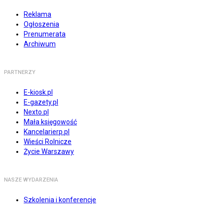
Reklama
Ogłoszenia
Prenumerata
Archiwum
PARTNERZY
E-kiosk.pl
E-gazety.pl
Nexto.pl
Mała księgowość
Kancelarierp.pl
Wieści Rolnicze
Życie Warszawy
NASZE WYDARZENIA
Szkolenia i konferencje