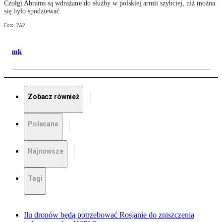
Czołgi Abrams są wdrażane do służby w polskiej armii szybciej, niż można
się było spodziewać
Foto: PAP
mk
Zobacz również
Polecane
Najnowsze
Tagi
Ilu dronów będą potrzebować Rosjanie do zniszczenia