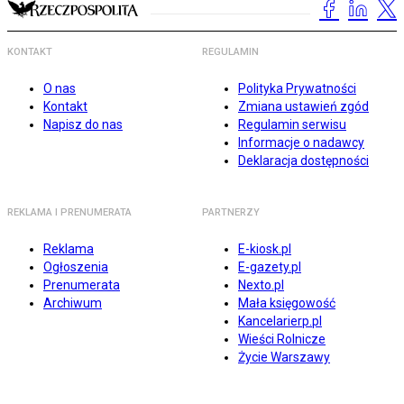
KONTAKT
REGULAMIN
O nas
Polityka Prywatności
Kontakt
Zmiana ustawień zgód
Napisz do nas
Regulamin serwisu
Informacje o nadawcy
Deklaracja dostępności
REKLAMA I PRENUMERATA
PARTNERZY
Reklama
E-kiosk.pl
Ogłoszenia
E-gazety.pl
Prenumerata
Nexto.pl
Archiwum
Mała księgowość
Kancelarierp.pl
Wieści Rolnicze
Życie Warszawy