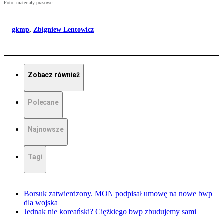
Foto: materiały prasowe
gkmp
,
Zbigniew Lentowicz
Zobacz również
Polecane
Najnowsze
Tagi
Borsuk zatwierdzony. MON podpisał umowę na nowe bwp
dla wojska
Jednak nie koreański? Ciężkiego bwp zbudujemy sami