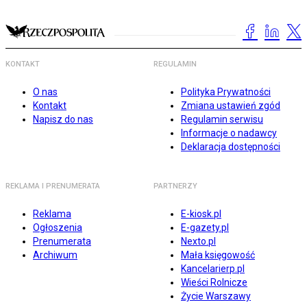
KONTAKT
REGULAMIN
O nas
Polityka Prywatności
Kontakt
Zmiana ustawień zgód
Napisz do nas
Regulamin serwisu
Informacje o nadawcy
Deklaracja dostępności
REKLAMA I PRENUMERATA
PARTNERZY
Reklama
E-kiosk.pl
Ogłoszenia
E-gazety.pl
Prenumerata
Nexto.pl
Archiwum
Mała księgowość
Kancelarierp.pl
Wieści Rolnicze
Życie Warszawy