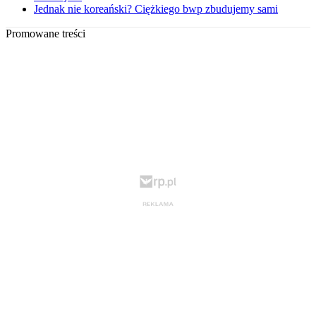
Jednak nie koreański? Ciężkiego bwp zbudujemy sami
Promowane treści