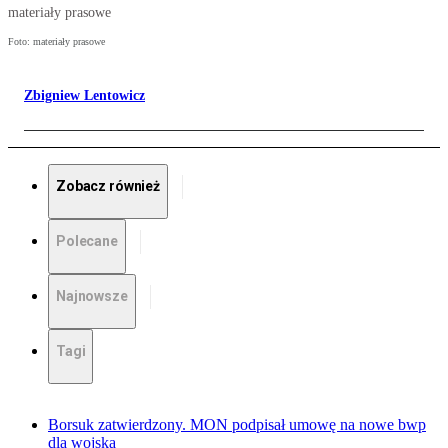
materiały prasowe
Foto: materiały prasowe
Zbigniew Lentowicz
Zobacz również
Polecane
Najnowsze
Tagi
Borsuk zatwierdzony. MON podpisał umowę na nowe bwp
dla wojska