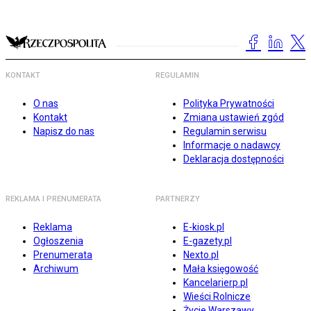
KONTAKT
REGULAMIN
O nas
Polityka Prywatności
Kontakt
Zmiana ustawień zgód
Napisz do nas
Regulamin serwisu
Informacje o nadawcy
Deklaracja dostępności
REKLAMA I PRENUMERATA
PARTNERZY
Reklama
E-kiosk.pl
Ogłoszenia
E-gazety.pl
Prenumerata
Nexto.pl
Archiwum
Mała księgowość
Kancelarierp.pl
Wieści Rolnicze
Życie Warszawy