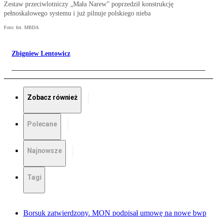
Zestaw przeciwlotniczy „Mała Narew” poprzedził konstrukcję
pełnoskalowego systemu i już pilnuje polskiego nieba
Foto: fot. MBDA
Zbigniew Lentowicz
Zobacz również
Polecane
Najnowsze
Tagi
Borsuk zatwierdzony. MON podpisał umowę na nowe bwp