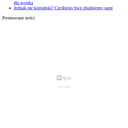
dla wojska
Jednak nie koreański? Ciężkiego bwp zbudujemy sami
Promowane treści