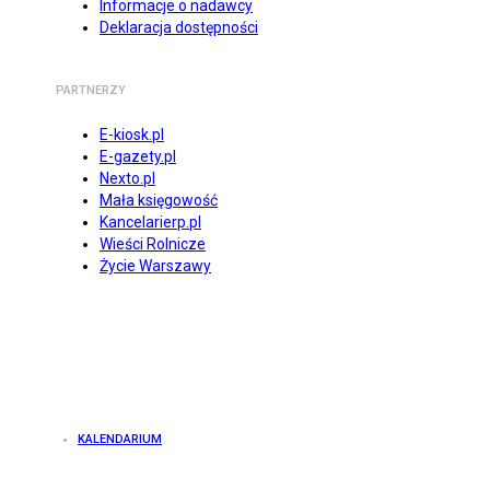
Informacje o nadawcy
Deklaracja dostępności
PARTNERZY
E-kiosk.pl
E-gazety.pl
Nexto.pl
Mała księgowość
Kancelarierp.pl
Wieści Rolnicze
Życie Warszawy
KALENDARIUM