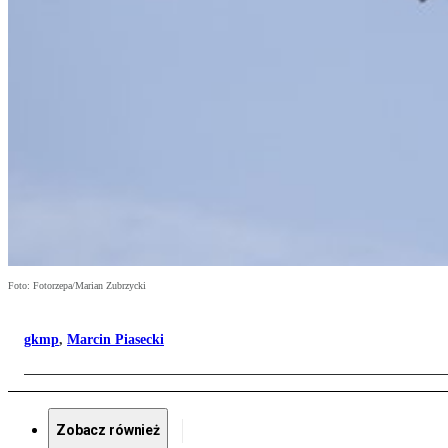
Foto: Fotorzepa/Marian Zubrzycki
gkmp
,
Marcin Piasecki
Zobacz również