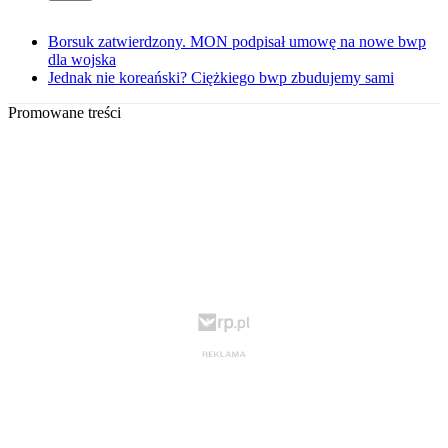
Borsuk zatwierdzony. MON podpisał umowę na nowe bwp
dla wojska
Jednak nie koreański? Ciężkiego bwp zbudujemy sami
Promowane treści