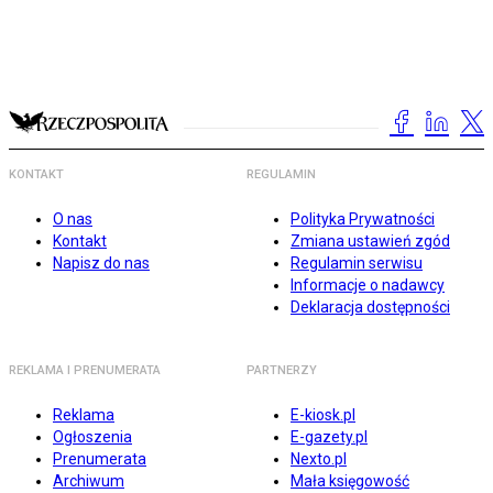
KONTAKT
REGULAMIN
O nas
Polityka Prywatności
Kontakt
Zmiana ustawień zgód
Napisz do nas
Regulamin serwisu
Informacje o nadawcy
Deklaracja dostępności
REKLAMA I PRENUMERATA
PARTNERZY
Reklama
E-kiosk.pl
Ogłoszenia
E-gazety.pl
Prenumerata
Nexto.pl
Archiwum
Mała księgowość