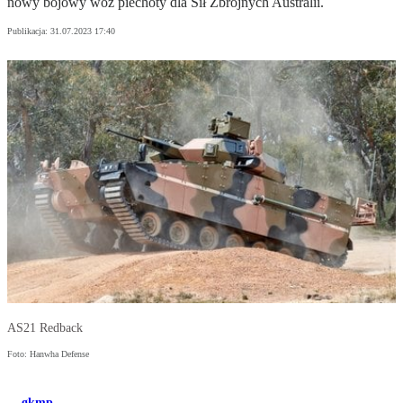
nowy bojowy wóz piechoty dla Sił Zbrojnych Australii.
Publikacja:
31.07.2023 17:40
AS21 Redback
Foto: Hanwha Defense
gkmp