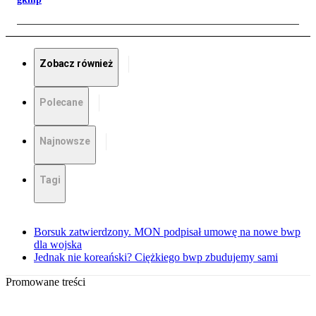
Zobacz również
Polecane
Najnowsze
Tagi
Borsuk zatwierdzony. MON podpisał umowę na nowe bwp
dla wojska
Jednak nie koreański? Ciężkiego bwp zbudujemy sami
Promowane treści