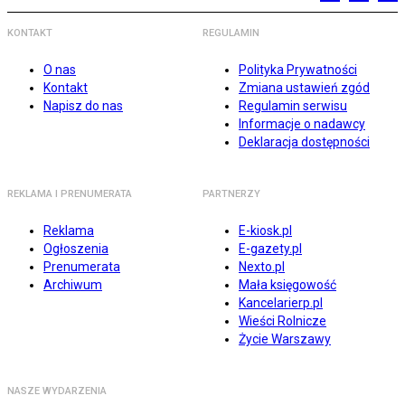
KONTAKT
REGULAMIN
O nas
Polityka Prywatności
Kontakt
Zmiana ustawień zgód
Napisz do nas
Regulamin serwisu
Informacje o nadawcy
Deklaracja dostępności
REKLAMA I PRENUMERATA
PARTNERZY
Reklama
E-kiosk.pl
Ogłoszenia
E-gazety.pl
Prenumerata
Nexto.pl
Archiwum
Mała księgowość
Kancelarierp.pl
Wieści Rolnicze
Życie Warszawy
NASZE WYDARZENIA