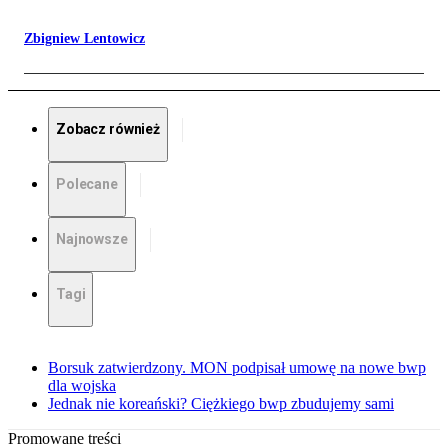
Zbigniew Lentowicz
Zobacz również
Polecane
Najnowsze
Tagi
Borsuk zatwierdzony. MON podpisał umowę na nowe bwp
dla wojska
Jednak nie koreański? Ciężkiego bwp zbudujemy sami
Promowane treści