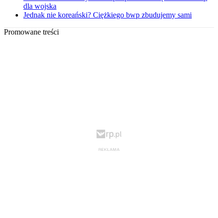
dla wojska
Jednak nie koreański? Ciężkiego bwp zbudujemy sami
Promowane treści