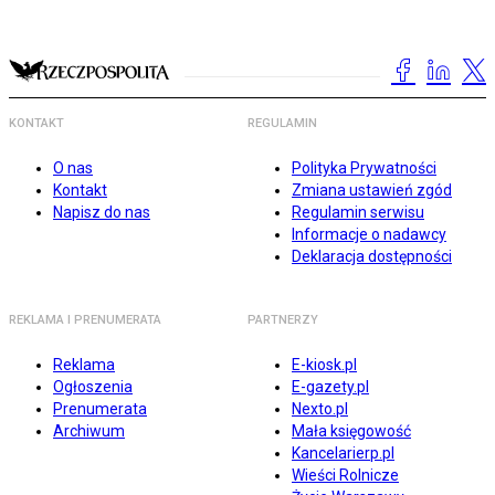
KONTAKT
REGULAMIN
O nas
Polityka Prywatności
Kontakt
Zmiana ustawień zgód
Napisz do nas
Regulamin serwisu
Informacje o nadawcy
Deklaracja dostępności
REKLAMA I PRENUMERATA
PARTNERZY
Reklama
E-kiosk.pl
Ogłoszenia
E-gazety.pl
Prenumerata
Nexto.pl
Archiwum
Mała księgowość
Kancelarierp.pl
Wieści Rolnicze