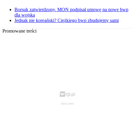
Borsuk zatwierdzony. MON podpisał umowę na nowe bwp
dla wojska
Jednak nie koreański? Ciężkiego bwp zbudujemy sami
Promowane treści