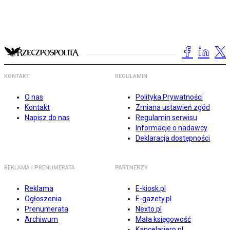
KONTAKT
REGULAMIN
O nas
Polityka Prywatności
Kontakt
Zmiana ustawień zgód
Napisz do nas
Regulamin serwisu
Informacje o nadawcy
Deklaracja dostępności
REKLAMA I PRENUMERATA
PARTNERZY
Reklama
E-kiosk.pl
Ogłoszenia
E-gazety.pl
Prenumerata
Nexto.pl
Archiwum
Mała księgowość
Kancelarierp.pl