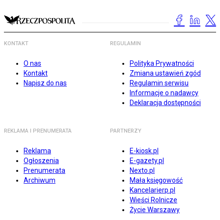
KONTAKT
REGULAMIN
O nas
Polityka Prywatności
Kontakt
Zmiana ustawień zgód
Napisz do nas
Regulamin serwisu
Informacje o nadawcy
Deklaracja dostępności
REKLAMA I PRENUMERATA
PARTNERZY
Reklama
E-kiosk.pl
Ogłoszenia
E-gazety.pl
Prenumerata
Nexto.pl
Archiwum
Mała księgowość
Kancelarierp.pl
Wieści Rolnicze
Życie Warszawy