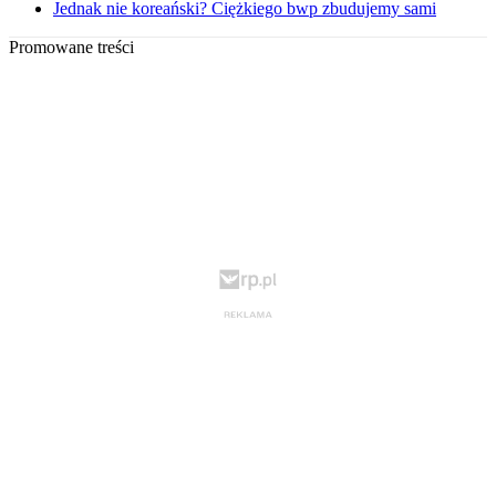
Jednak nie koreański? Ciężkiego bwp zbudujemy sami
Promowane treści