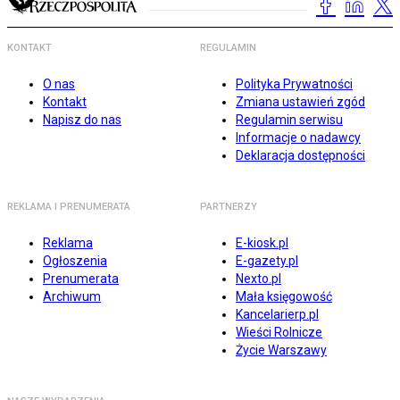
KONTAKT
REGULAMIN
O nas
Polityka Prywatności
Kontakt
Zmiana ustawień zgód
Napisz do nas
Regulamin serwisu
Informacje o nadawcy
Deklaracja dostępności
REKLAMA I PRENUMERATA
PARTNERZY
Reklama
E-kiosk.pl
Ogłoszenia
E-gazety.pl
Prenumerata
Nexto.pl
Archiwum
Mała księgowość
Kancelarierp.pl
Wieści Rolnicze
Życie Warszawy