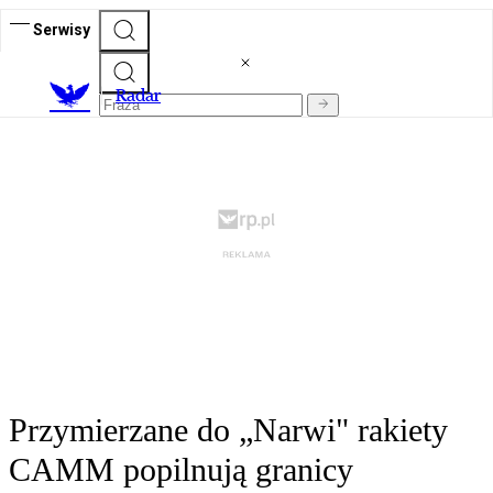
Serwisy
R
adar
Przymierzane do „Narwi" rakiety
CAMM popilnują granicy