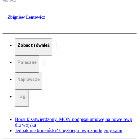
Foto: PGZ
Zbigniew Lentowicz
Zobacz również
Polecane
Najnowsze
Tagi
Borsuk zatwierdzony. MON podpisał umowę na nowe bwp
dla wojska
Jednak nie koreański? Ciężkiego bwp zbudujemy sami