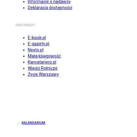
Informacje o nadawcy
Deklaracja dostępności
PARTNERZY
E-kiosk.pl
E-gazety.pl
Nexto.pl
Mała księgowość
Kancelarierp.pl
Wieści Rolnicze
Życie Warszawy
KALENDARIUM