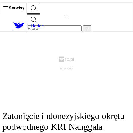
Serwisy
R
adar
Zatonięcie indonezyjskiego okrętu
podwodnego KRI Nanggala