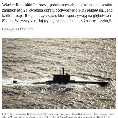
Władze Republiki Indonezji poinformowały o odnalezieniu wraku
zaginionego 21 kwietnia okrętu podwodnego KRI Nanggala. Jego
kadłub rozpadł się na trzy części, które spoczywają na głębokości
838 m. Wszyscy znajdujący się na pokładzie ‒ 53 osoby ‒ zginęli.
Publikacja:
26.04.2021 16:12
Foto: Okręt podwodny KRI Nanggala (402) Marynarki Wojennej Republiki Indonezji, który zatonął z całą
załogą 21 kwietnia br. w rejonie wyspy Bali. Fot./US Navy/Mass Communication Specialist 3rd Class