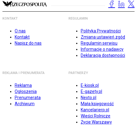
KONTAKT
REGULAMIN
O nas
Polityka Prywatności
Kontakt
Zmiana ustawień zgód
Napisz do nas
Regulamin serwisu
Informacje o nadawcy
Deklaracja dostępności
REKLAMA I PRENUMERATA
PARTNERZY
Reklama
E-kiosk.pl
Ogłoszenia
E-gazety.pl
Prenumerata
Nexto.pl
Archiwum
Mała księgowość
Kancelarierp.pl
Wieści Rolnicze
Życie Warszawy