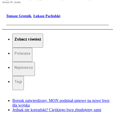
Alonzo M. Archer.
Tomasz Grotnik
,
Łukasz Pacholski
Zobacz również
Polecane
Najnowsze
Tagi
Borsuk zatwierdzony. MON podpisał umowę na nowe bwp
dla wojska
Jednak nie koreański? Ciężkiego bwp zbudujemy sami