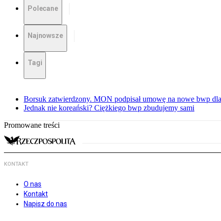
Polecane
Najnowsze
Tagi
Borsuk zatwierdzony. MON podpisał umowę na nowe bwp dla
Jednak nie koreański? Ciężkiego bwp zbudujemy sami
Promowane treści
KONTAKT
O nas
Kontakt
Napisz do nas