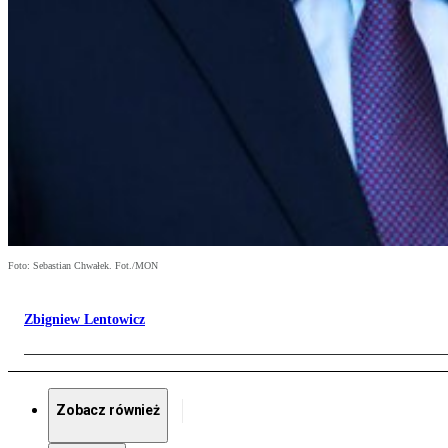
Foto: Sebastian Chwałek. Fot./MON
Zbigniew Lentowicz
Zobacz również