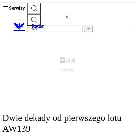
Serwisy
R
adar
Dwie dekady od pierwszego lotu
AW139