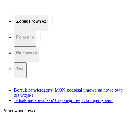
Zobacz również
Polecane
Najnowsze
Tagi
Borsuk zatwierdzony. MON podpisał umowę na nowe bwp
dla wojska
Jednak nie koreański? Ciężkiego bwp zbudujemy sami
Promowane treści