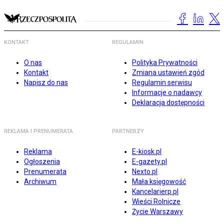
KONTAKT
REGULAMIN
O nas
Polityka Prywatności
Kontakt
Zmiana ustawień zgód
Napisz do nas
Regulamin serwisu
Informacje o nadawcy
Deklaracja dostępności
REKLAMA I PRENUMERATA
PARTNERZY
Reklama
E-kiosk.pl
Ogłoszenia
E-gazety.pl
Prenumerata
Nexto.pl
Archiwum
Mała księgowość
Kancelarierp.pl
Wieści Rolnicze
Życie Warszawy