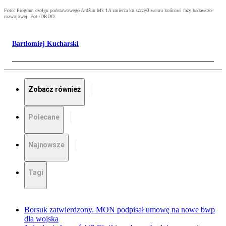
Foto: Program czołgu podstawowego Ardźun Mk 1A zmierza ku szczęśliwemu końcowi fazy badawczo-
rozwojowej. Fot./DRDO.
Bartłomiej Kucharski
Zobacz również
Polecane
Najnowsze
Tagi
Borsuk zatwierdzony. MON podpisał umowę na nowe bwp
dla wojska