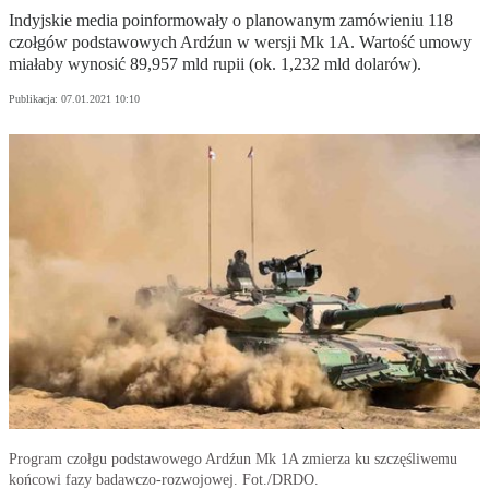
Indyjskie media poinformowały o planowanym zamówieniu 118
czołgów podstawowych Ardźun w wersji Mk 1A. Wartość umowy
miałaby wynosić 89,957 mld rupii (ok. 1,232 mld dolarów).
Publikacja:
07.01.2021 10:10
Program czołgu podstawowego Ardźun Mk 1A zmierza ku szczęśliwemu
końcowi fazy badawczo-rozwojowej. Fot./DRDO.