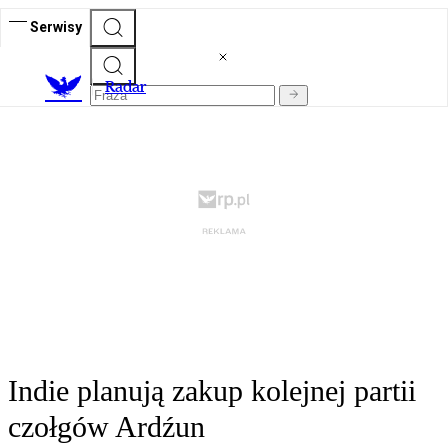
Serwisy
R
adar
Indie planują zakup kolejnej partii
czołgów Ardźun