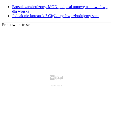
Borsuk zatwierdzony. MON podpisał umowę na nowe bwp
dla wojska
Jednak nie koreański? Ciężkiego bwp zbudujemy sami
Promowane treści