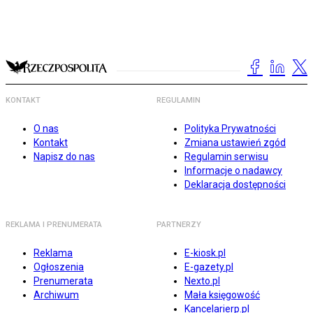
KONTAKT
REGULAMIN
O nas
Polityka Prywatności
Kontakt
Zmiana ustawień zgód
Napisz do nas
Regulamin serwisu
Informacje o nadawcy
Deklaracja dostępności
REKLAMA I PRENUMERATA
PARTNERZY
Reklama
E-kiosk.pl
Ogłoszenia
E-gazety.pl
Prenumerata
Nexto.pl
Archiwum
Mała księgowość
Kancelarierp.pl